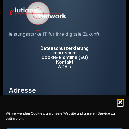
leistungsstarke IT für Ihre digitale Zukunft
Datenschutzerklärung
Impressum
Cookie-Richtline (EU)
Kontakt
AGB's
Adresse
Wendalinusstr. 2
66606 St. Wendel
Telefon
Wir verwenden Cookies, um unsere Website und unseren Service zu
optimieren.
+49 6851 8000-20
Email