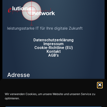
leistungsstarke IT für Ihre digitale Zukunft
Datenschutzerklärung
Impressum
Cookie-Richtline (EU)
Kontakt
AGB's
Adresse
Wendalinusstr. 2
66606 St. Wendel
Telefon
Wir verwenden Cookies, um unsere Website und unseren Service zu
optimieren.
+49 6851 8000-20
Email