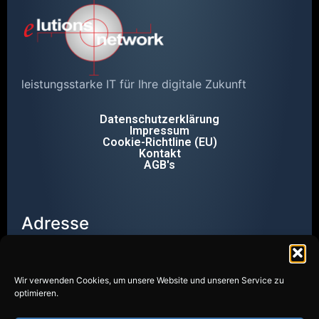
leistungsstarke IT für Ihre digitale Zukunft
Datenschutzerklärung
Impressum
Cookie-Richtline (EU)
Kontakt
AGB's
Adresse
Wendalinusstr. 2
66606 St. Wendel
Telefon
Wir verwenden Cookies, um unsere Website und unseren Service zu
optimieren.
+49 6851 8000-20
Email