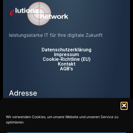
leistungsstarke IT für Ihre digitale Zukunft
Datenschutzerklärung
Impressum
Cookie-Richtline (EU)
Kontakt
AGB's
Adresse
Wendalinusstr. 2
66606 St. Wendel
Telefon
Wir verwenden Cookies, um unsere Website und unseren Service zu
optimieren.
+49 6851 8000-20
Email